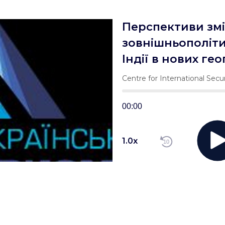
Перспективи зм
зовнішньополіти
Індії в нових ге
реаліях: значен
Centre for International Secur
– Аналітичний п
00:00
1.0
x
10