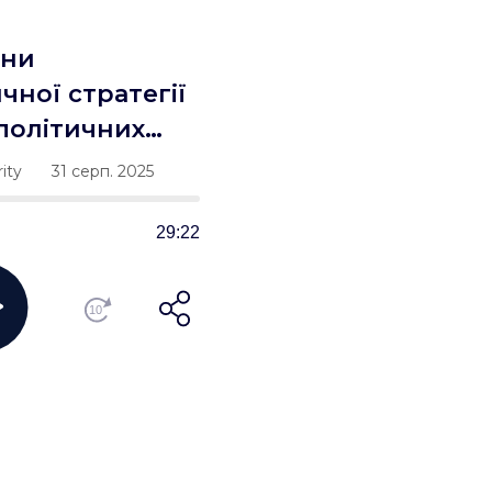
іни
чної стратегії
ополітичних
ня для України
ity
31 серп. 2025
ортал
29:22
10